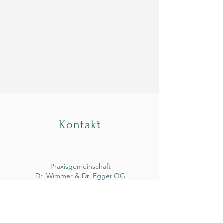
Kontakt
Praxisgemeinschaft
Dr. Wimmer & Dr. Egger OG
Ing. Ludwig Pech Str. 1/2.
Stock &
Hauptstraße 15
5600 St. Johann im Pongau